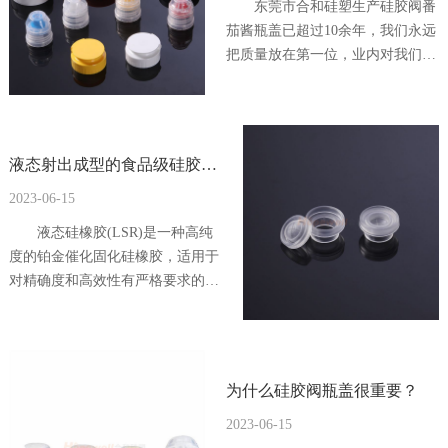
东莞市合和硅塑生产硅胶阀番
茄酱瓶盖已超过10余年，我们永远
把质量放在第一位，业内对我们硅
胶阀番茄酱瓶盖的质量也赞不绝
口。到底是什么原因让我们东莞市
合和硅塑的硅胶阀番茄酱瓶盖评价
如此之高呢？接下来小编将详细的
液态射出成型的食品级硅胶产
为大家介绍。
品
2023-06-15
液态硅橡胶(LSR)是一种高纯
度的铂金催化固化硅橡胶，适用于
对精确度和高效性有严格要求的产
品。东莞市合和硅塑的液态硅橡胶
一般有三种等级: 食品级、医疗
级、光学级。
为什么硅胶阀瓶盖很重要？
2023-06-15