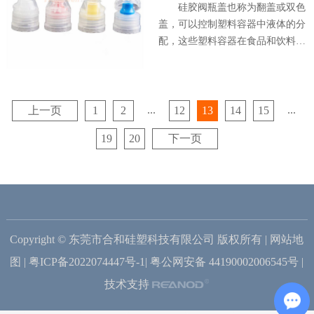
硅胶阀瓶盖也称为翻盖或双色
盖，可以控制塑料容器中液体的分
配，这些塑料容器在食品和饮料、
制药、个人护理和家用产品等各个
行业中也发挥着至关重要的作用。
在本文中，我们将探讨为什么硅胶
阀瓶盖很重要以及它们提供的好
...
...
上一页
1
2
12
13
14
15
处。
19
20
下一页
Copyright © 东莞市合和硅塑科技有限公司 版权所有 |
网站地
图
|
粤ICP备2022074447号-1
|
粤公网安备 44190002006545号
|
技术支持